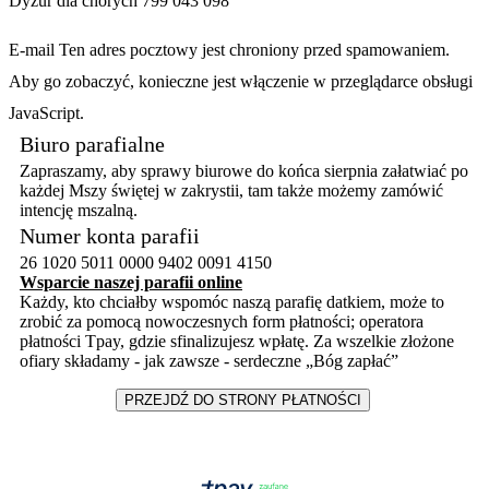
Dyżur dla chorych 799 043 098
E-mail
Ten adres pocztowy jest chroniony przed spamowaniem.
Aby go zobaczyć, konieczne jest włączenie w przeglądarce obsługi
JavaScript.
Biuro parafialne
Zapraszamy, aby sprawy biurowe do końca sierpnia załatwiać po
każdej Mszy świętej w zakrystii, tam także możemy zamówić
intencję mszalną.
N
umer konta parafii
26 1020 5011 0000 9402 0091 4150
Wsparcie naszej parafii online
Każdy, kto chciałby wspomóc naszą parafię datkiem, może to
zrobić za pomocą nowoczesnych form płatności; operatora
płatności Tpay, gdzie sfinalizujesz wpłatę. Za wszelkie złożone
ofiary składamy - jak zawsze - serdeczne „Bóg zapłać”
PRZEJDŹ DO STRONY PŁATNOŚCI
----------