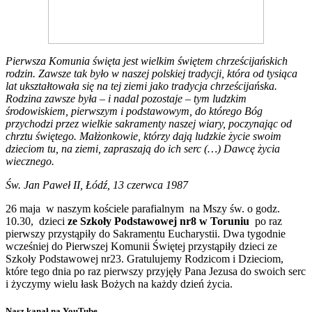
Pierwsza Komunia święta jest wielkim świętem chrześcijańskich
rodzin. Zawsze tak było w naszej polskiej tradycji, która od tysiąca
lat ukształtowała się na tej ziemi jako tradycja chrześcijańska.
Rodzina zawsze była – i nadal pozostaje – tym ludzkim
środowiskiem, pierwszym i podstawowym, do którego Bóg
przychodzi przez wielkie sakramenty naszej wiary, poczynając od
chrztu świętego. Małżonkowie, którzy dają ludzkie życie swoim
dzieciom tu, na ziemi, zapraszają do ich serc (…) Dawcę życia
wiecznego.
Św. Jan Paweł II, Łódź, 13 czerwca 1987
26 maja w naszym kościele parafialnym na Mszy św. o godz.
10.30, dzieci
ze Szkoły Podstawowej nr8 w Toruniu
po raz
pierwszy przystąpiły do Sakramentu Eucharystii. Dwa tygodnie
wcześniej do Pierwszej Komunii Świętej przystąpiły dzieci ze
Szkoły Podstawowej nr23. Gratulujemy Rodzicom i Dzieciom,
które tego dnia po raz pierwszy przyjęły Pana Jezusa do swoich serc
i życzymy wielu łask Bożych na każdy dzień życia.
Nasz kanał na YouTube