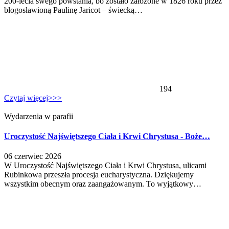
200-lecia swego powstania, bo zostało założone w 1826 roku przez
błogosławioną Paulinę Jaricot – świecką…
194
Czytaj więcej>>>
Wydarzenia w parafii
Uroczystość Najświętszego Ciała i Krwi Chrystusa - Boże…
06 czerwiec 2026
W Uroczystość Najświętszego Ciała i Krwi Chrystusa, ulicami
Rubinkowa przeszła procesja eucharystyczna. Dziękujemy
wszystkim obecnym oraz zaangażowanym. To wyjątkowy…