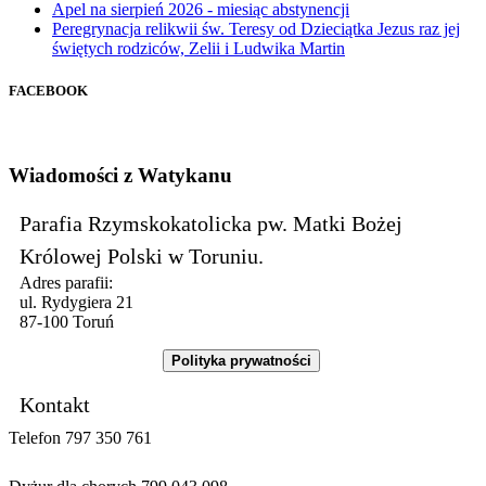
Apel na sierpień 2026 - miesiąc abstynencji
Peregrynacja relikwii św. Teresy od Dzieciątka Jezus raz jej
świętych rodziców, Zelii i Ludwika Martin
FACEBOOK
Wiadomości z Watykanu
Parafia Rzymskokatolicka pw. Matki Bożej
Królowej Polski w Toruniu.
Adres parafii:
ul. Rydygiera 21
87-100 Toruń
Polityka prywatności
Kontakt
Telefon 797 350 761