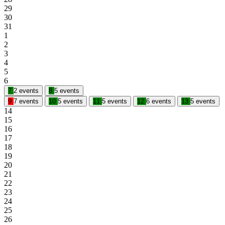
29
30
31
1
2
3
4
5
6
7
2 events
8
5 events
9
7 events
10
5 events
11
5 events
12
6 events
13
5 events
14
15
16
17
18
19
20
21
22
23
24
25
26