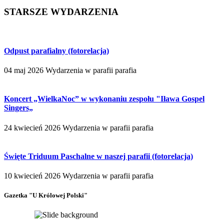
STARSZE WYDARZENIA
Odpust parafialny (fotorelacja)
04 maj 2026
Wydarzenia w parafii
parafia
Koncert „WielkaNoc” w wykonaniu zespołu "Iława Gospel
Singers„
24 kwiecień 2026
Wydarzenia w parafii
parafia
Święte Triduum Paschalne w naszej parafii (fotorelacja)
10 kwiecień 2026
Wydarzenia w parafii
parafia
Gazetka "U Królowej Polski"