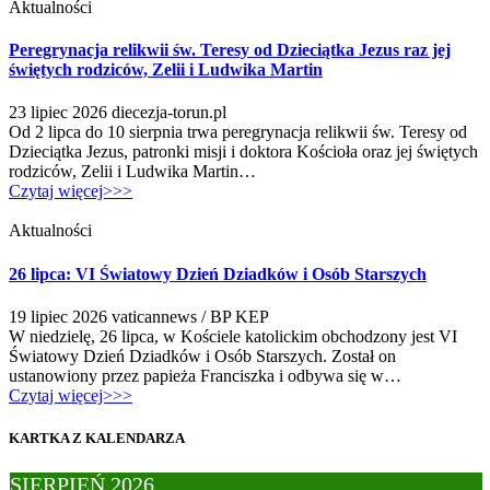
Aktualności
Peregrynacja relikwii św. Teresy od Dzieciątka Jezus raz jej
świętych rodziców, Zelii i Ludwika Martin
23 lipiec 2026
diecezja-torun.pl
Od 2 lipca do 10 sierpnia trwa peregrynacja relikwii św. Teresy od
Dzieciątka Jezus, patronki misji i doktora Kościoła oraz jej świętych
rodziców, Zelii i Ludwika Martin…
Czytaj więcej>>>
Aktualności
26 lipca: VI Światowy Dzień Dziadków i Osób Starszych
19 lipiec 2026
vaticannews / BP KEP
W niedzielę, 26 lipca, w Kościele katolickim obchodzony jest VI
Światowy Dzień Dziadków i Osób Starszych. Został on
ustanowiony przez papieża Franciszka i odbywa się w…
Czytaj więcej>>>
KARTKA Z KALENDARZA
SIERPIEŃ 2026