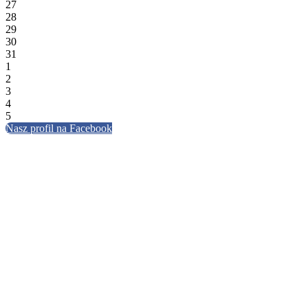
27
28
29
30
31
1
2
3
4
5
Nasz profil na Facebook