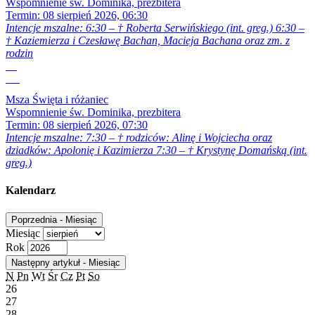
Wspomnienie św. Dominika, prezbitera
Termin:
08 sierpień 2026, 06:30
Intencje mszalne: 6:30 – † Roberta Serwińskiego (int. greg.) 6:30 –
† Kaziemierza i Czesławę Bachan, Macieja Bachana oraz zm. z
rodzin
08
Sie
Msza Święta i różaniec
Wspomnienie św. Dominika, prezbitera
Termin:
08 sierpień 2026, 07:30
Intencje mszalne: 7:30 – † rodziców: Alinę i Wojciecha oraz
dziadków: Apolonię i Kazimierza 7:30 – † Krystynę Domańską (int.
greg.)
Kalendarz
Poprzednia - Miesiąc
Miesiąc
Rok
Następny artykuł - Miesiąc
N
Pn
Wt
Śr
Cz
Pt
So
26
27
28