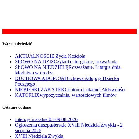
Warto odwiedzić
AKTUALNOŚCI
Z Życia Kościoła
SŁOWO NA DZIŚ
Czytania liturgiczne, rozważania
SŁOWO NA NIEDZIELĘ
Rozważanie, Liturgia dnia,
Modlitwa w drodze
DUCHOWA ADOPCJA
Duchowa Adopcja Dziecka
Poczętego
NIEBIESKI ZAKĄTEK
Centrum Lokalnej Aktywności
KATOFLIX
wypożyczalnia, wartościowych filmów
Ostatnio dodane
Intencje mszalne 03-09.08.2026
Ogłoszenia duszpasterskie XVIII Niedziela Zwykła - 2
sierpnia 2026
XVIII Niedziela Zwykła