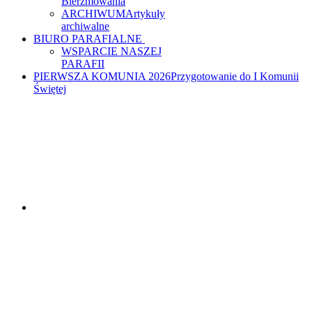
Bierzmowania
ARCHIWUM
Artykuły
archiwalne
BIURO PARAFIALNE
WSPARCIE NASZEJ
PARAFII
PIERWSZA KOMUNIA 2026
Przygotowanie do I Komunii
Świętej
PARAFIA MATKI
BOŻEJ