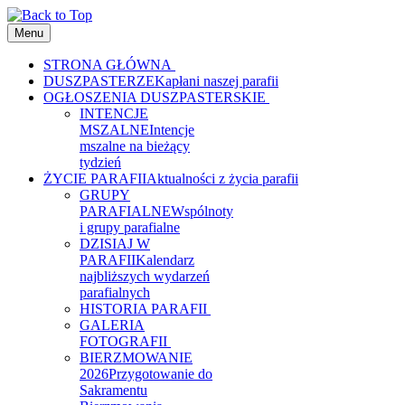
Menu
STRONA GŁÓWNA
DUSZPASTERZE
Kapłani naszej parafii
OGŁOSZENIA DUSZPASTERSKIE
INTENCJE
MSZALNE
Intencje
mszalne na bieżący
tydzień
ŻYCIE PARAFII
Aktualności z życia parafii
GRUPY
PARAFIALNE
Wspólnoty
i grupy parafialne
DZISIAJ W
PARAFII
Kalendarz
najbliższych wydarzeń
parafialnych
HISTORIA PARAFII
GALERIA
FOTOGRAFII
BIERZMOWANIE
2026
Przygotowanie do
Sakramentu