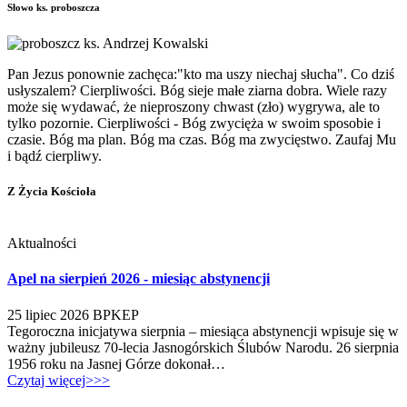
Słowo ks. proboszcza
Pan Jezus ponownie zachęca:"kto ma uszy niechaj słucha". Co dziś
usłyszalem? Cierpliwości. Bóg sieje małe ziarna dobra. Wiele razy
może się wydawać, że nieproszony chwast (zło) wygrywa, ale to
tylko pozornie. Cierpliwości - Bóg zwycięża w swoim sposobie i
czasie. Bóg ma plan. Bóg ma czas. Bóg ma zwycięstwo. Zaufaj Mu
i bądź cierpliwy.
Z Życia Kościoła
Aktualności
Apel na sierpień 2026 - miesiąc abstynencji
25 lipiec 2026
BPKEP
Tegoroczna inicjatywa sierpnia – miesiąca abstynencji wpisuje się w
ważny jubileusz 70-lecia Jasnogórskich Ślubów Narodu. 26 sierpnia
1956 roku na Jasnej Górze dokonał…
Czytaj więcej>>>