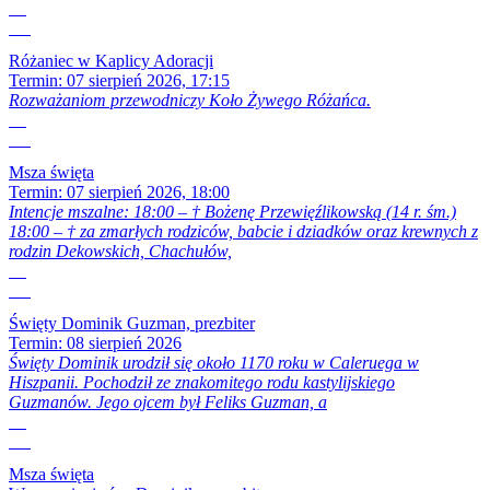
07
Sie
Różaniec w Kaplicy Adoracji
Termin:
07 sierpień 2026, 17:15
Rozważaniom przewodniczy Koło Żywego Różańca.
07
Sie
Msza święta
Termin:
07 sierpień 2026, 18:00
Intencje mszalne: 18:00 – † Bożenę Przewięźlikowską (14 r. śm.)
18:00 – † za zmarłych rodziców, babcie i dziadków oraz krewnych z
rodzin Dekowskich, Chachułów,
08
Sie
Święty Dominik Guzman, prezbiter
Termin:
08 sierpień 2026
Święty Dominik urodził się około 1170 roku w Caleruega w
Hiszpanii. Pochodził ze znakomitego rodu kastylijskiego
Guzmanów. Jego ojcem był Feliks Guzman, a
08
Sie
Msza święta