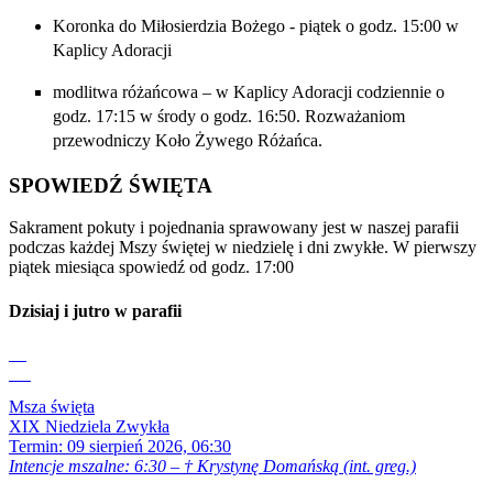
Koronka do Miłosierdzia Bożego - piątek o godz. 15:00 w
Kaplicy Adoracji
modlitwa różańcowa – w Kaplicy Adoracji codziennie o
godz. 17:15 w środy o godz. 16:50. Rozważaniom
przewodniczy Koło Żywego Różańca.
SPOWIEDŹ ŚWIĘTA
Sakrament pokuty i pojednania sprawowany jest w naszej parafii
podczas każdej Mszy świętej w niedzielę i dni zwykłe. W pierwszy
piątek miesiąca spowiedź od godz. 17:00
Dzisiaj i jutro w parafii
09
Sie
Msza święta
XIX Niedziela Zwykła
Termin:
09 sierpień 2026, 06:30
Intencje mszalne: 6:30 – † Krystynę Domańską (int. greg.)
09