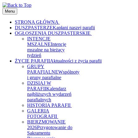
Menu
STRONA GŁÓWNA
DUSZPASTERZE
Kapłani naszej parafii
OGŁOSZENIA DUSZPASTERSKIE
INTENCJE
MSZALNE
Intencje
mszalne na bieżący
tydzień
ŻYCIE PARAFII
Aktualności z życia parafii
GRUPY
PARAFIALNE
Wspólnoty
i grupy parafialne
DZISIAJ W
PARAFII
Kalendarz
najbliższych wydarzeń
parafialnych
HISTORIA PARAFII
GALERIA
FOTOGRAFII
BIERZMOWANIE
2026
Przygotowanie do
Sakramentu