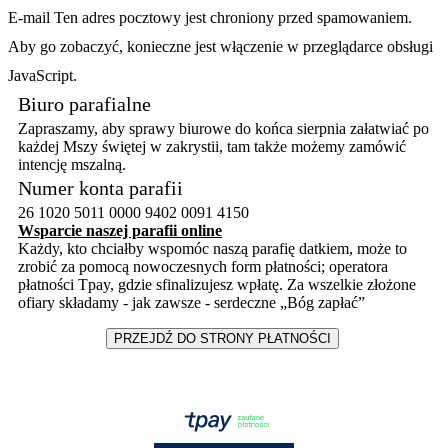
E-mail
Ten adres pocztowy jest chroniony przed spamowaniem.
Aby go zobaczyć, konieczne jest włączenie w przeglądarce obsługi
JavaScript.
Biuro parafialne
Zapraszamy, aby sprawy biurowe do końca sierpnia załatwiać po
każdej Mszy świętej w zakrystii, tam także możemy zamówić
intencję mszalną.
N
umer konta parafii
26 1020 5011 0000 9402 0091 4150
Wsparcie naszej parafii online
Każdy, kto chciałby wspomóc naszą parafię datkiem, może to
zrobić za pomocą nowoczesnych form płatności; operatora
płatności Tpay, gdzie sfinalizujesz wpłatę. Za wszelkie złożone
ofiary składamy - jak zawsze - serdeczne „Bóg zapłać”
PRZEJDŹ DO STRONY PŁATNOŚCI
----------