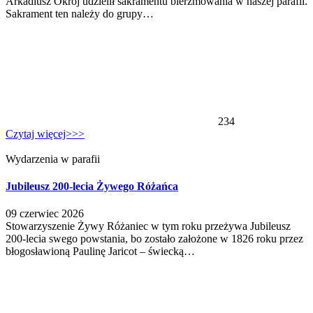
Arkadiusz Okroj udzielił sakramentu bierzmowania w naszej parafii.
Sakrament ten należy do grupy…
234
Czytaj więcej>>>
Wydarzenia w parafii
Jubileusz 200-lecia Żywego Różańca
09 czerwiec 2026
Stowarzyszenie Żywy Różaniec w tym roku przeżywa Jubileusz
200-lecia swego powstania, bo zostało założone w 1826 roku przez
błogosławioną Paulinę Jaricot – świecką…