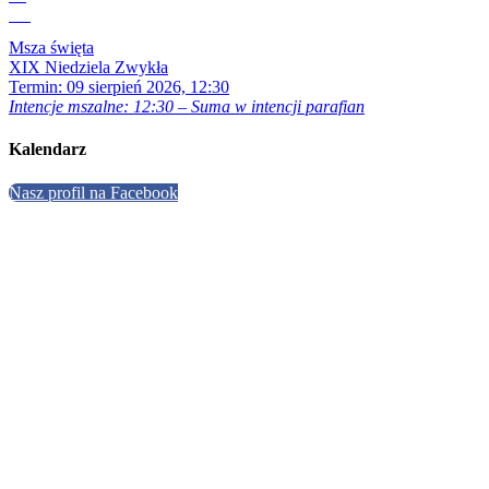
Sie
Msza święta
XIX Niedziela Zwykła
Termin:
09 sierpień 2026, 12:30
Intencje mszalne: 12:30 – Suma w intencji parafian
Kalendarz
Nasz profil na Facebook