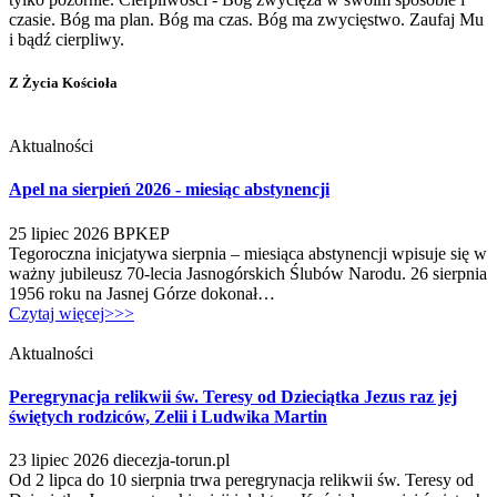
czasie. Bóg ma plan. Bóg ma czas. Bóg ma zwycięstwo. Zaufaj Mu
i bądź cierpliwy.
Z Życia Kościoła
Aktualności
Apel na sierpień 2026 - miesiąc abstynencji
25 lipiec 2026
BPKEP
Tegoroczna inicjatywa sierpnia – miesiąca abstynencji wpisuje się w
ważny jubileusz 70-lecia Jasnogórskich Ślubów Narodu. 26 sierpnia
1956 roku na Jasnej Górze dokonał…
Czytaj więcej>>>
Aktualności
Peregrynacja relikwii św. Teresy od Dzieciątka Jezus raz jej
świętych rodziców, Zelii i Ludwika Martin
23 lipiec 2026
diecezja-torun.pl
Od 2 lipca do 10 sierpnia trwa peregrynacja relikwii św. Teresy od