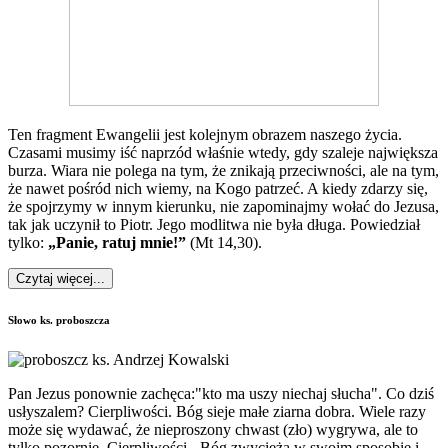
Ten fragment Ewangelii jest kolejnym obrazem naszego życia.
Czasami musimy iść naprzód właśnie wtedy, gdy szaleje największa
burza. Wiara nie polega na tym, że znikają przeciwności, ale na tym,
że nawet pośród nich wiemy, na Kogo patrzeć. A kiedy zdarzy się,
że spojrzymy w innym kierunku, nie zapominajmy wołać do Jezusa,
tak jak uczynił to Piotr. Jego modlitwa nie była długa. Powiedział
tylko:
„Panie, ratuj mnie!”
(Mt 14,30).
Czytaj więcej...
Słowo ks. proboszcza
Pan Jezus ponownie zachęca:"kto ma uszy niechaj słucha". Co dziś
usłyszalem? Cierpliwości. Bóg sieje małe ziarna dobra. Wiele razy
może się wydawać, że nieproszony chwast (zło) wygrywa, ale to
tylko pozornie. Cierpliwości - Bóg zwycięża w swoim sposobie i