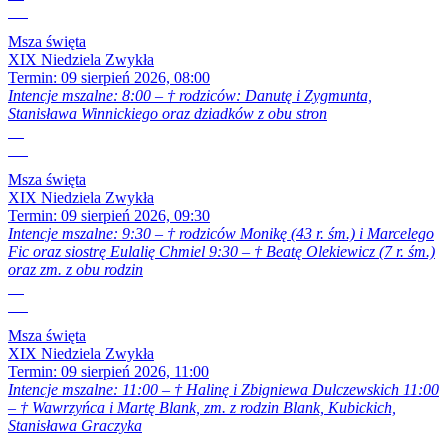
Sie
Msza święta
XIX Niedziela Zwykła
Termin:
09 sierpień 2026, 08:00
Intencje mszalne: 8:00 – † rodziców: Danutę i Zygmunta,
Stanisława Winnickiego oraz dziadków z obu stron
09
Sie
Msza święta
XIX Niedziela Zwykła
Termin:
09 sierpień 2026, 09:30
Intencje mszalne: 9:30 – † rodziców Monikę (43 r. śm.) i Marcelego
Fic oraz siostrę Eulalię Chmiel 9:30 – † Beatę Olekiewicz (7 r. śm.)
oraz zm. z obu rodzin
09
Sie
Msza święta
XIX Niedziela Zwykła
Termin:
09 sierpień 2026, 11:00
Intencje mszalne: 11:00 – † Halinę i Zbigniewa Dulczewskich 11:00
– † Wawrzyńca i Martę Blank, zm. z rodzin Blank, Kubickich,
Stanisława Graczyka
09