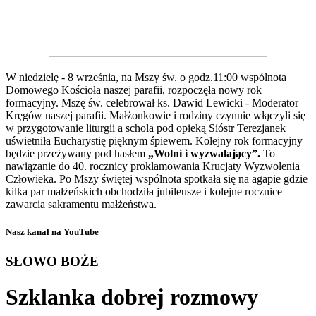
W niedzielę - 8 września, na Mszy św. o godz.11:00 wspólnota
Domowego Kościoła naszej parafii, rozpoczęła nowy rok
formacyjny. Mszę św. celebrował ks. Dawid Lewicki - Moderator
Kręgów naszej parafii. Małżonkowie i rodziny czynnie włączyli się
w przygotowanie liturgii a schola pod opieką Sióstr Terezjanek
uświetniła Eucharystię pięknym śpiewem. Kolejny rok formacyjny
będzie przeżywany pod hasłem
„Wolni i wyzwalający”.
To
nawiązanie do 40. rocznicy proklamowania Krucjaty Wyzwolenia
Człowieka. Po Mszy świętej wspólnota spotkała się na agapie gdzie
kilka par małżeńskich obchodziła jubileusze i kolejne rocznice
zawarcia sakramentu małżeństwa.
Nasz kanał na YouTube
SŁOWO BOŻE
Szklanka dobrej rozmowy