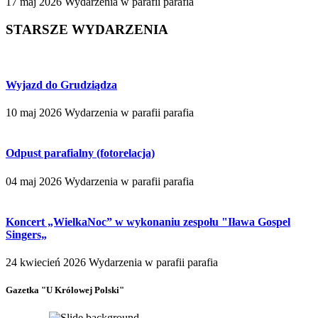
17 maj 2026
Wydarzenia w parafii
parafia
STARSZE WYDARZENIA
Wyjazd do Grudziądza
10 maj 2026
Wydarzenia w parafii
parafia
Odpust parafialny (fotorelacja)
04 maj 2026
Wydarzenia w parafii
parafia
Koncert „WielkaNoc” w wykonaniu zespołu "Iława Gospel
Singers„
24 kwiecień 2026
Wydarzenia w parafii
parafia
Gazetka "U Królowej Polski"