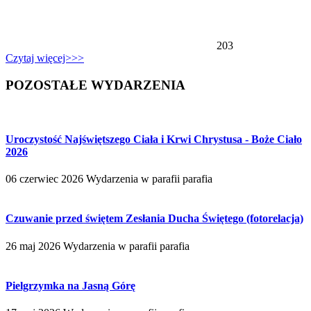
203
Czytaj więcej>>>
POZOSTAŁE WYDARZENIA
Uroczystość Najświętszego Ciała i Krwi Chrystusa - Boże Ciało
2026
06 czerwiec 2026
Wydarzenia w parafii
parafia
Czuwanie przed świętem Zesłania Ducha Świętego (fotorelacja)
26 maj 2026
Wydarzenia w parafii
parafia
Pielgrzymka na Jasną Górę