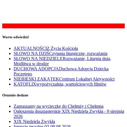
Warto odwiedzić
AKTUALNOŚCI
Z Życia Kościoła
SŁOWO NA DZIŚ
Czytania liturgiczne, rozważania
SŁOWO NA NIEDZIELĘ
Rozważanie, Liturgia dnia,
Modlitwa w drodze
DUCHOWA ADOPCJA
Duchowa Adopcja Dziecka
Poczętego
NIEBIESKI ZAKĄTEK
Centrum Lokalnej Aktywności
KATOFLIX
wypożyczalnia, wartościowych filmów
Ostatnio dodane
Zapraszamy na wycieczkę do Chełmży i Chełmna
Ogłoszenia duszpasterskie XIX Niedziela Zwykła - 9 sierpnia
2026
XIX Niedziela Zwykła
Intencje mszalne 03-09.08.2026