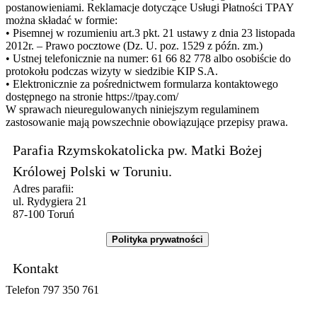
postanowieniami. Reklamacje dotyczące Usługi Płatności TPAY
można składać w formie:
• Pisemnej w rozumieniu art.3 pkt. 21 ustawy z dnia 23 listopada
2012r. – Prawo pocztowe (Dz. U. poz. 1529 z późn. zm.)
• Ustnej telefonicznie na numer: 61 66 82 778 albo osobiście do
protokołu podczas wizyty w siedzibie KIP S.A.
• Elektronicznie za pośrednictwem formularza kontaktowego
dostępnego na stronie https://tpay.com/
W sprawach nieuregulowanych niniejszym regulaminem
zastosowanie mają powszechnie obowiązujące przepisy prawa.
Parafia Rzymskokatolicka pw. Matki Bożej
Królowej Polski w Toruniu.
Adres parafii:
ul. Rydygiera 21
87-100 Toruń
Polityka prywatności
Kontakt
Telefon 797 350 761