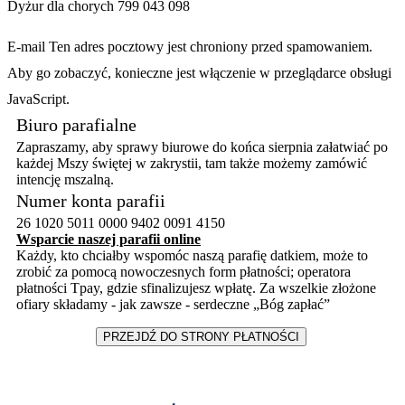
Dyżur dla chorych 799 043 098
E-mail
Ten adres pocztowy jest chroniony przed spamowaniem.
Aby go zobaczyć, konieczne jest włączenie w przeglądarce obsługi
JavaScript.
Biuro parafialne
Zapraszamy, aby sprawy biurowe do końca sierpnia załatwiać po
każdej Mszy świętej w zakrystii, tam także możemy zamówić
intencję mszalną.
N
umer konta parafii
26 1020 5011 0000 9402 0091 4150
Wsparcie naszej parafii online
Każdy, kto chciałby wspomóc naszą parafię datkiem, może to
zrobić za pomocą nowoczesnych form płatności; operatora
płatności Tpay, gdzie sfinalizujesz wpłatę. Za wszelkie złożone
ofiary składamy - jak zawsze - serdeczne „Bóg zapłać”
PRZEJDŹ DO STRONY PŁATNOŚCI
----------