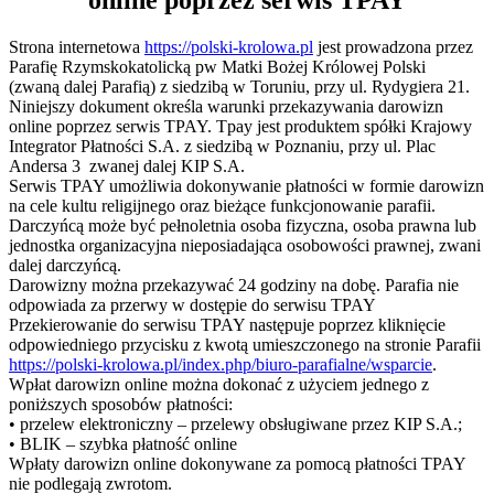
online poprzez serwis TPAY
Strona internetowa
https://polski-krolowa.pl
jest prowadzona przez
Parafię Rzymskokatolicką pw Matki Bożej Królowej Polski
(zwaną dalej Parafią) z siedzibą w Toruniu, przy ul. Rydygiera 21.
Niniejszy dokument określa warunki przekazywania darowizn
online poprzez serwis TPAY. Tpay jest produktem spółki Krajowy
Integrator Płatności S.A. z siedzibą w Poznaniu, przy ul. Plac
Andersa 3 zwanej dalej KIP S.A.
Serwis TPAY umożliwia dokonywanie płatności w formie darowizn
na cele kultu religijnego oraz bieżące funkcjonowanie parafii.
Darczyńcą może być pełnoletnia osoba fizyczna, osoba prawna lub
jednostka organizacyjna nieposiadająca osobowości prawnej, zwani
dalej darczyńcą.
Darowizny można przekazywać 24 godziny na dobę. Parafia nie
odpowiada za przerwy w dostępie do serwisu TPAY
Przekierowanie do serwisu TPAY następuje poprzez kliknięcie
odpowiedniego przycisku z kwotą umieszczonego na stronie Parafii
https://polski-krolowa.pl/index.php/biuro-parafialne/wsparcie
.
Wpłat darowizn online można dokonać z użyciem jednego z
poniższych sposobów płatności:
• przelew elektroniczny – przelewy obsługiwane przez KIP S.A.;
• BLIK – szybka płatność online
Wpłaty darowizn online dokonywane za pomocą płatności TPAY
nie podlegają zwrotom.