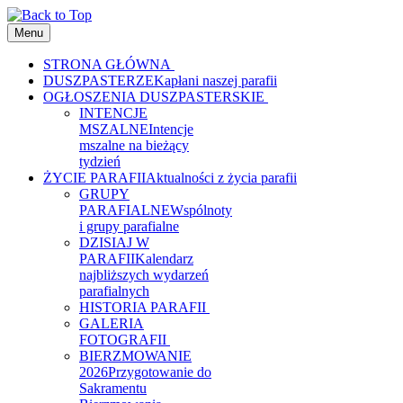
Menu
STRONA GŁÓWNA
DUSZPASTERZE
Kapłani naszej parafii
OGŁOSZENIA DUSZPASTERSKIE
INTENCJE
MSZALNE
Intencje
mszalne na bieżący
tydzień
ŻYCIE PARAFII
Aktualności z życia parafii
GRUPY
PARAFIALNE
Wspólnoty
i grupy parafialne
DZISIAJ W
PARAFII
Kalendarz
najbliższych wydarzeń
parafialnych
HISTORIA PARAFII
GALERIA
FOTOGRAFII
BIERZMOWANIE
2026
Przygotowanie do
Sakramentu