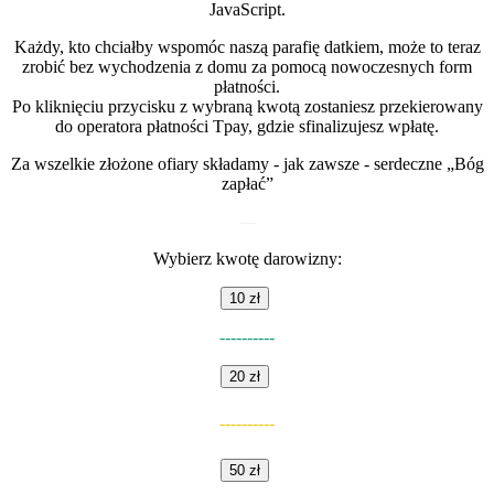
JavaScript.
Każdy, kto chciałby wspomóc naszą parafię datkiem, może to teraz
zrobić bez wychodzenia z domu za pomocą nowoczesnych form
płatności.
Po kliknięciu przycisku z wybraną kwotą zostaniesz przekierowany
do operatora płatności Tpay, gdzie sfinalizujesz wpłatę.
Za wszelkie złożone ofiary składamy - jak zawsze - serdeczne „Bóg
zapłać”
---
Wybierz kwotę darowizny:
10 zł
----------
20 zł
----------
50 zł