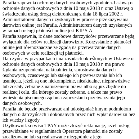
Parafia zapewnia ochronę danych osobowych zgodnie z Ustawą o
ochronie danych osobowych z dnia 10 maja 2018 r. oraz Ustawą o
świadczeniu usług drogą elektroniczną z dnia 18 lipca 2002 r.
Administratorem danych uzyskanych w procesie przekazywania
darowizn online jest Parafia. Administratorem danych uzyskanych
w ramach usługi płatności online jest KIP S.A.
Parafia zapewnia, iż dane osobowe darczyńców przetwarzane będą
wyłącznie dla celów realizacji darowizny. Korzystanie z płatności
online jest równoznaczne ze zgodą na przetwarzanie danych
osobowych w celu realizacji tej płatności.
Darczyńca w przypadkach i na zasadach określonych w Ustawie o
ochronie danych osobowych z dnia 10 maja 2018 r. ma prawo
żądania uzupełnienia, uaktualnienia, sprostowania danych
osobowych, czasowego lub stałego ich przetwarzania lub ich
usunięcia, jeżeli są one niekompletne, nieaktualne, nieprawdziwe
lub zostały zebrane z naruszeniem prawa albo są już zbędne do
realizacji celu, dla którego zostały zebrane, a także ma prawo
wniesienia pisemnego żądania zaprzestania przetwarzania jego
danych osobowych.
Parafia nie będzie przetwarzać ani udostępniać innym podmiotom
danych o darczyńcach i dokonanych przez nich wpłat darowizn bez
ich wiedzy i zgody.
Użytkownik serwisu TPAY może złożyć reklamację, jeżeli usługi
przewidziane w regulaminach Operatora płatności nie zostały
zrealizowane lub są realizowane niezgodnie z jego